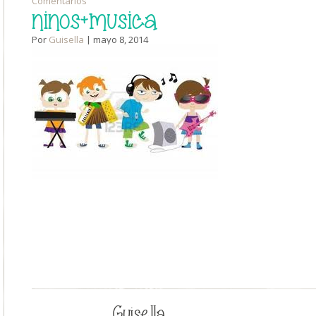
Comentarios
ninos+musica
Por
Guisella
| mayo 8, 2014
Guisella