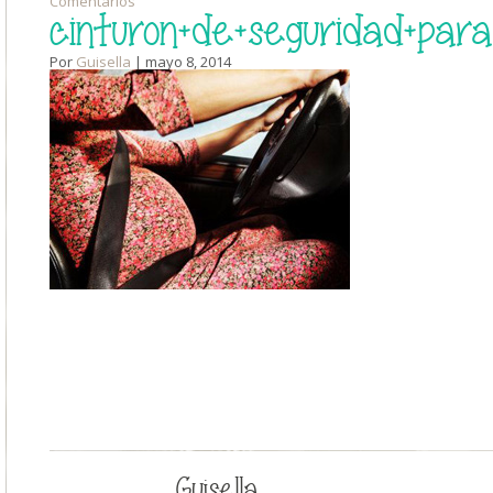
Comentarios
cinturon+de+seguridad+pa
Por
Guisella
| mayo 8, 2014
Guisella