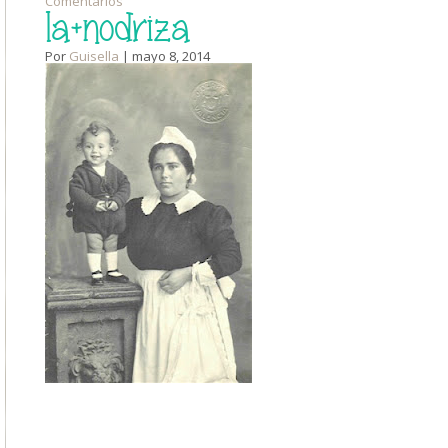
Comentarios
la+nodriza
Por
Guisella
| mayo 8, 2014