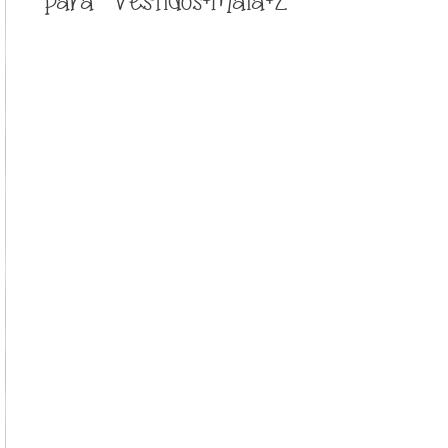
para “Vestidos+Maia+2”