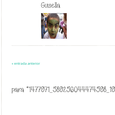
Guisella
« entrada anterior
para “1477971_589256044474598_19