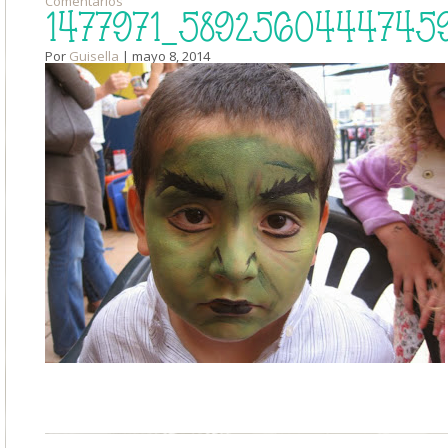
Comentarios
1477971_58925604447459
Por
Guisella
| mayo 8, 2014