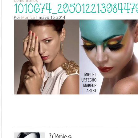
Comentarios
1010674_29501221398447
Por
Mónica
| mayo 16, 2014
Mónica