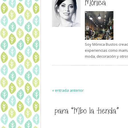
Mónica
Soy Mónica Bustos creado
experiencias como mamá 
moda, decoración y otro
« entrada anterior
para “Mbo la tienda”