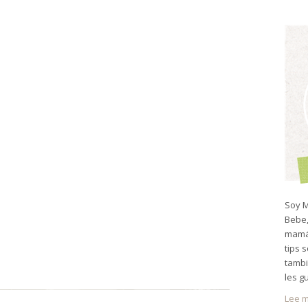
Soy M
Bebe,
mamá 
tips 
tambi
les g
Lee m