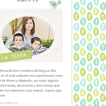
ónica Bustos creadora del blog La Villa
 en el cual comparto mis experiencias como
de Álvaro y Alejandro, así como algunos
sobre moda, decoración y otros temas que
én nos interesan a las mamás. Espero que
uste.
ás sobre mi