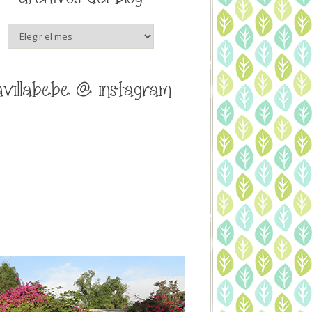
archivos
del
blog
avillabebe @ instagram