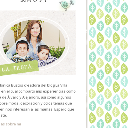
ónica Bustos creadora del blog La Villa
 en el cual comparto mis experiencias como
de Álvaro y Alejandro, así como algunos
sobre moda, decoración y otros temas que
én nos interesan a las mamás. Espero que
uste.
ás sobre mi