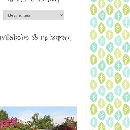
archivos
del
blog
avillabebe @ instagram