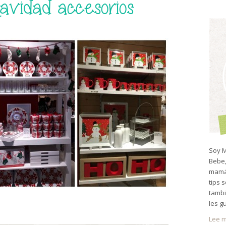
avidad accesorios
Soy M
Bebe,
mamá 
tips 
tambi
les g
Lee m