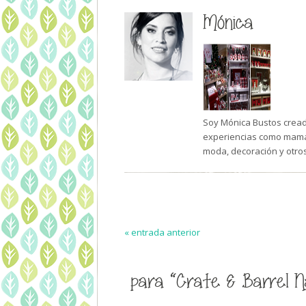
Mónica
Soy Mónica Bustos creado
experiencias como mamá 
moda, decoración y otro
« entrada anterior
para “Crate & Barrel Na