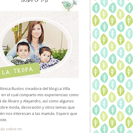
ónica Bustos creadora del blog La Villa
 en el cual comparto mis experiencias como
de Álvaro y Alejandro, así como algunos
sobre moda, decoración y otros temas que
én nos interesan a las mamás. Espero que
uste.
ás sobre mi