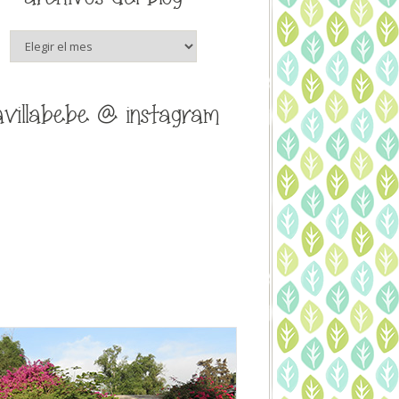
archivos
del
blog
avillabebe @ instagram