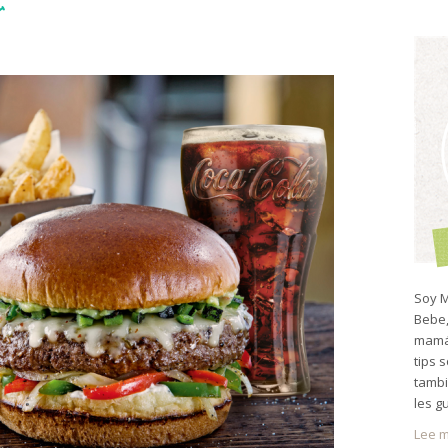
r
Soy M
Bebe,
mamá 
tips 
tambi
les g
Lee m