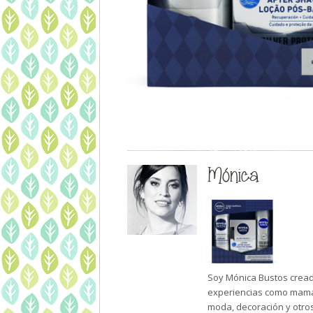
Mónica
Soy Mónica Bustos creado
experiencias como mamá 
moda, decoración y otro