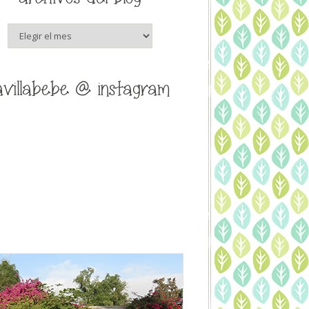
archivos
del
blog
avillabebe @ instagram