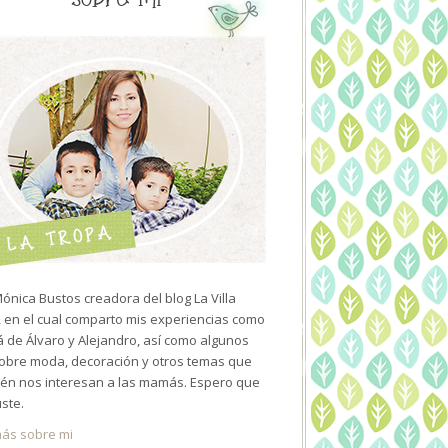
ónica Bustos creadora del blog La Villa
 en el cual comparto mis experiencias como
de Álvaro y Alejandro, así como algunos
sobre moda, decoración y otros temas que
én nos interesan a las mamás. Espero que
uste.
ás sobre mi