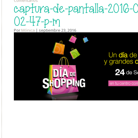
Comentarios
captura-de-pantalla-2016-0
02-47-p-m
Por
Mónica
| septiembre 23, 2016