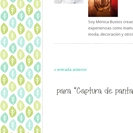
Soy Mónica Bustos creado
experiencias como mamá 
moda, decoración y otro
« entrada anterior
para “Captura de pantall