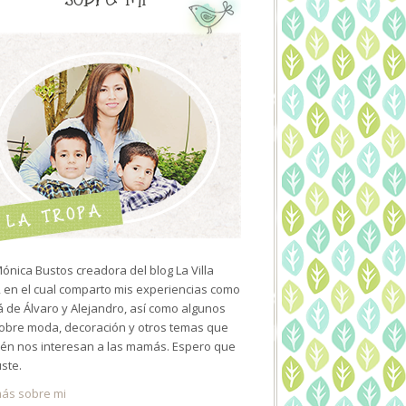
ónica Bustos creadora del blog La Villa
 en el cual comparto mis experiencias como
de Álvaro y Alejandro, así como algunos
sobre moda, decoración y otros temas que
én nos interesan a las mamás. Espero que
uste.
ás sobre mi