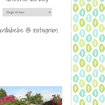
archivos
del
blog
avillabebe @ instagram