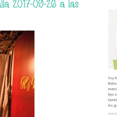
lla 2017-09-26 a las
Soy M
Bebe,
mamá 
tips 
tambi
les g
Lee m