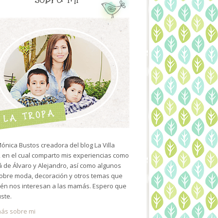
ónica Bustos creadora del blog La Villa
 en el cual comparto mis experiencias como
de Álvaro y Alejandro, así como algunos
sobre moda, decoración y otros temas que
én nos interesan a las mamás. Espero que
uste.
ás sobre mi