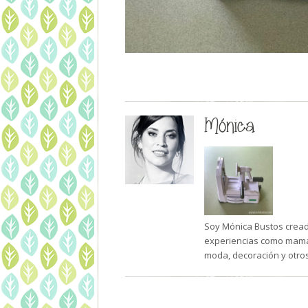
Mónica
Soy Mónica Bustos creado
experiencias como mamá 
moda, decoración y otro