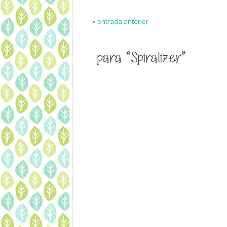
« entrada anterior
para “Spiralizer”