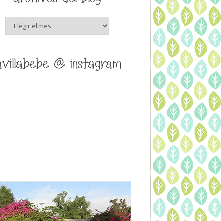
archivos
del
blog
avillabebe @ instagram