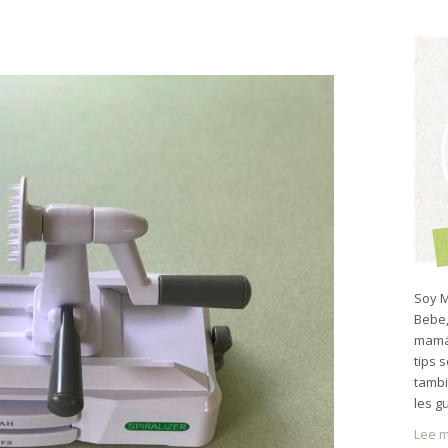
Soy M
Bebe,
mamá 
tips 
tambi
les g
Lee m