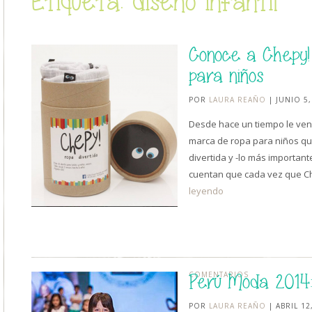
Etiqueta: diseño infantil
Conoce a Chepy!
para niños
POR
LAURA REAÑO
| JUNIO 5,
Desde hace un tiempo le ven
marca de ropa para niños qu
divertida y -lo más important
cuentan que cada vez que C
leyendo
COMENTARIOS
Perú Moda 2014:
POR
LAURA REAÑO
| ABRIL 12