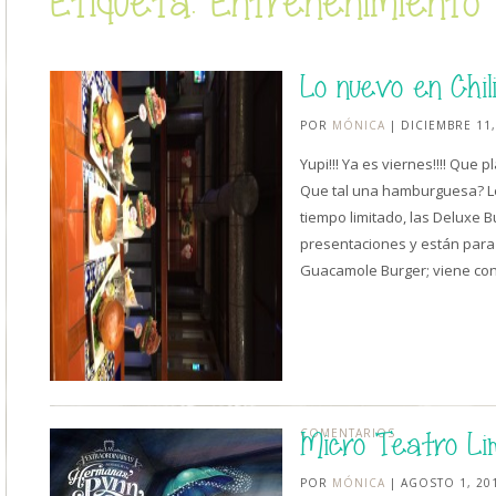
Etiqueta: Entrenenimiento
Lo nuevo en Chil
POR
MÓNICA
| DICIEMBRE 11,
Yupi!!! Ya es viernes!!!! Que
Que tal una hamburguesa? Le
tiempo limitado, las Deluxe B
presentaciones y están para
Guacamole Burger; viene co
COMENTARIOS
Micro Teatro Li
POR
MÓNICA
| AGOSTO 1, 20