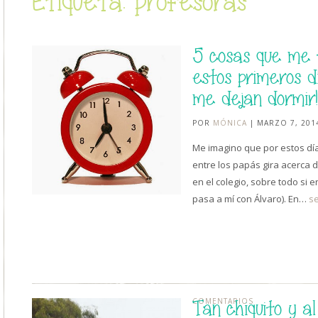
Etiqueta: profesoras
5 cosas que me 
estos primeros d
me dejan dormir!!
POR
MÓNICA
| MARZO 7, 201
Me imagino que por estos dí
entre los papás gira acerca d
en el colegio, sobre todo si
pasa a mí con Álvaro). En…
se
COMENTARIOS
Tan chiquito y al