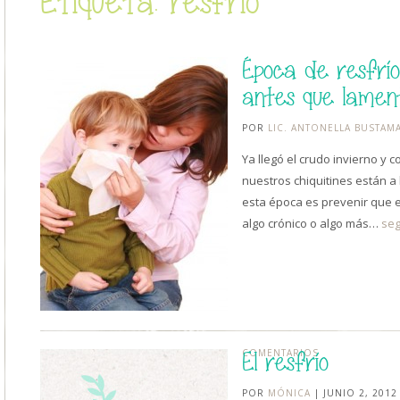
Etiqueta: resfrío
Época de resfrío
antes que lamen
POR
LIC. ANTONELLA BUSTAMA
Ya llegó el crudo invierno y 
nuestros chiquitines están a 
esta época es prevenir que 
algo crónico o algo más…
seg
COMENTARIOS
El resfrío
POR
MÓNICA
| JUNIO 2, 2012