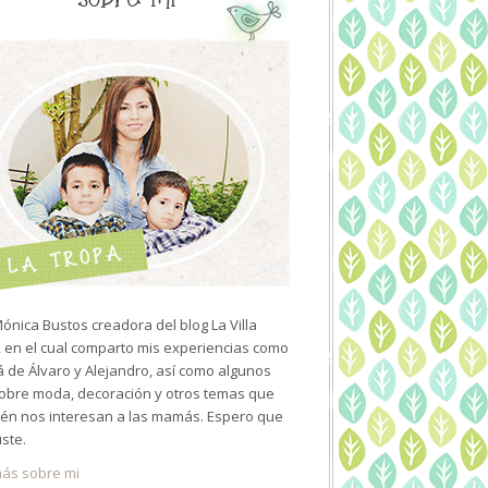
ónica Bustos creadora del blog La Villa
 en el cual comparto mis experiencias como
de Álvaro y Alejandro, así como algunos
sobre moda, decoración y otros temas que
én nos interesan a las mamás. Espero que
uste.
ás sobre mi