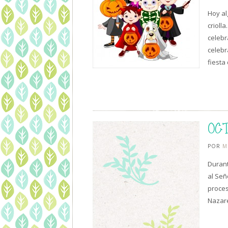
Hoy al
crioll
celebr
celebr
fiesta
OC
POR
M
Durant
al Señ
proces
Nazar