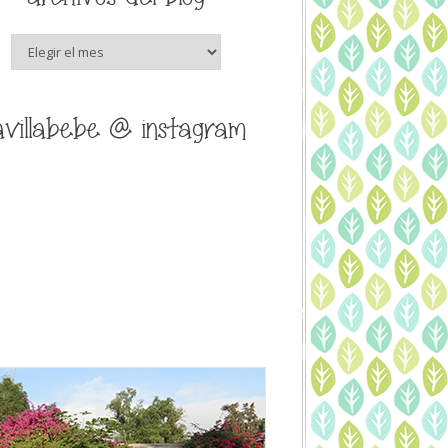
archivos
del
blog
avillabebe @ instagram