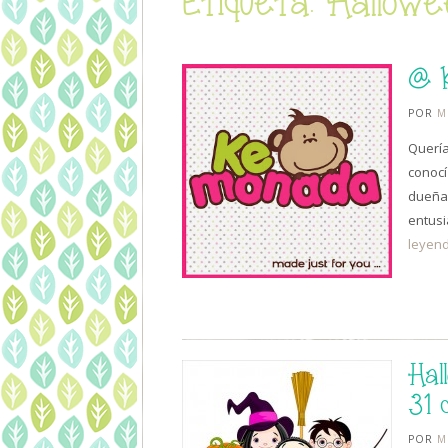
Etiqueta: Hallowe
@ K
POR
M
Quería
conocí
dueña 
entusi
leyen
Hal
31 
POR
M