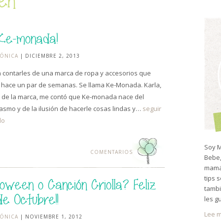
en
e-monada!
ÓNICA
| DICIEMBRE 2, 2013
 contarles de una marca de ropa y accesorios que
 hace un par de semanas. Se llama Ke-Monada. Karla,
de la marca, me contó que Ke-monada nace del
asmo y de la ilusión de hacerle cosas lindas y…
seguir
do
Soy M
COMENTARIOS
Bebe,
mamá 
tips 
loween o Canción Criolla? Feliz
tambi
de Octubre!!
les g
Lee m
ÓNICA
| NOVIEMBRE 1, 2012