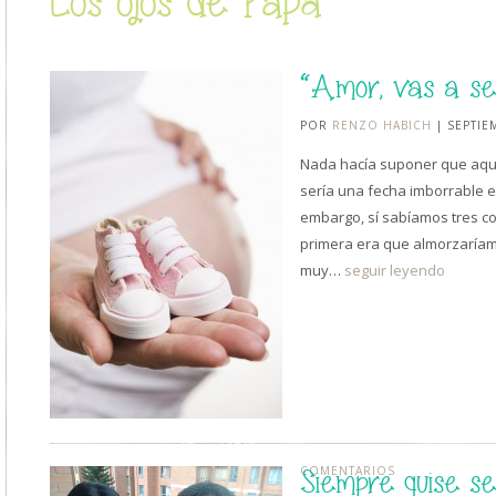
Los ojos de Papá
“Amor, vas a se
POR
RENZO HABICH
| SEPTIE
Nada hacía suponer que aqu
sería una fecha imborrable 
embargo, sí sabíamos tres co
primera era que almorzaríamo
muy…
seguir leyendo
COMENTARIOS
Siempre quise 