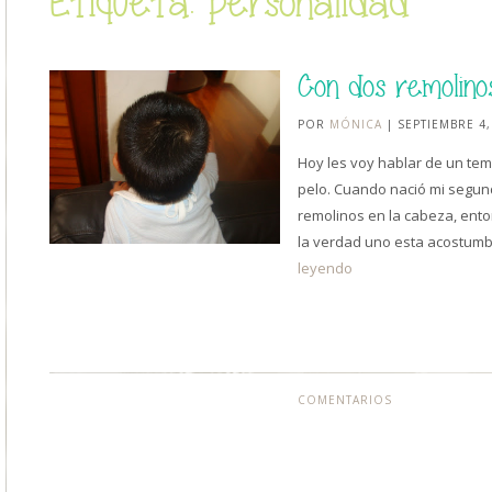
Etiqueta: personalidad
Con dos remolin
POR
MÓNICA
| SEPTIEMBRE 4,
Hoy les voy hablar de un tem
pelo. Cuando nació mi segun
remolinos en la cabeza, ent
la verdad uno esta acostum
leyendo
COMENTARIOS