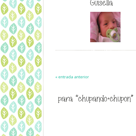
Guisella
« entrada anterior
para “chupando+chupon”