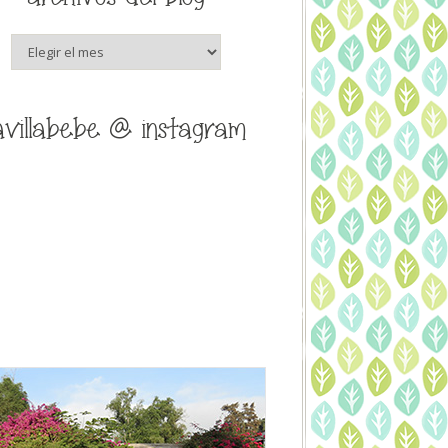
archivos
del
blog
avillabebe @ instagram