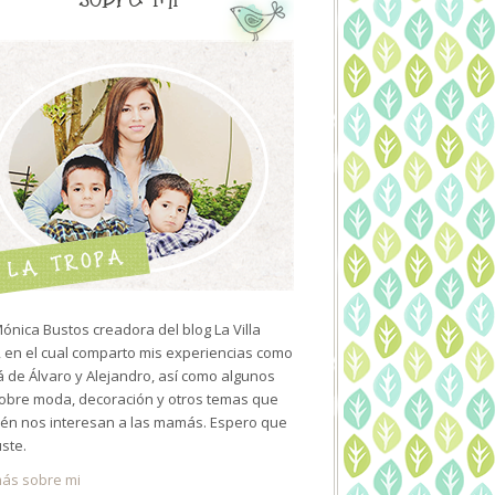
ónica Bustos creadora del blog La Villa
 en el cual comparto mis experiencias como
de Álvaro y Alejandro, así como algunos
sobre moda, decoración y otros temas que
én nos interesan a las mamás. Espero que
uste.
ás sobre mi