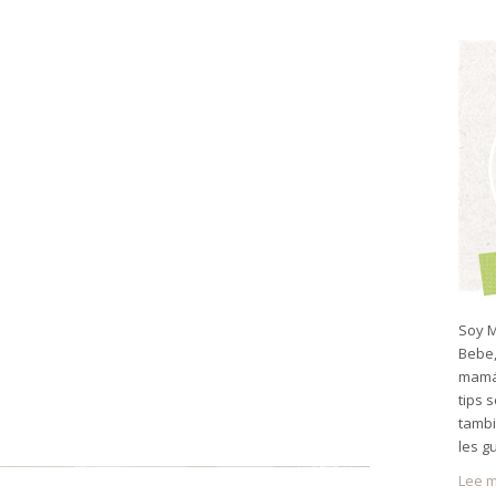
Soy M
Bebe,
mamá 
tips 
tambi
les g
Lee m