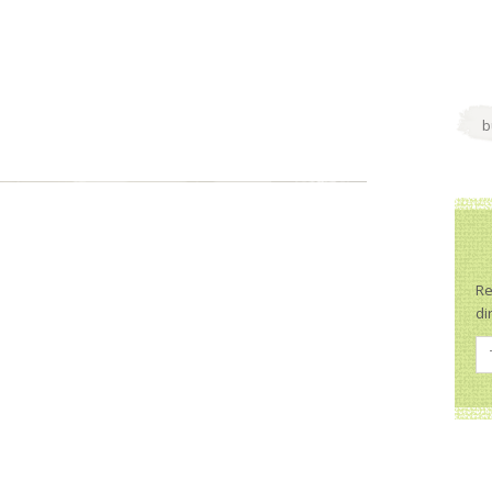
Re
di