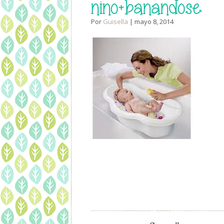
nino+banandose
Por
Guisella
| mayo 8, 2014