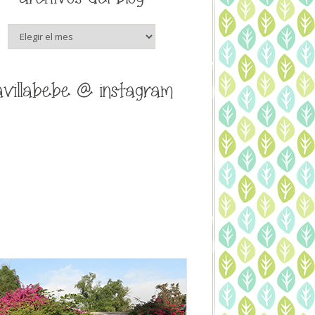
archivos
del
blog
avillabebe @ instagram