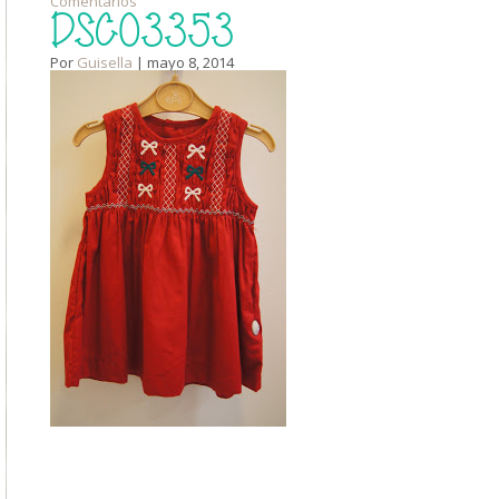
Comentarios
DSC03353
Por
Guisella
| mayo 8, 2014