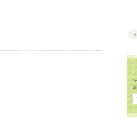
Re
di