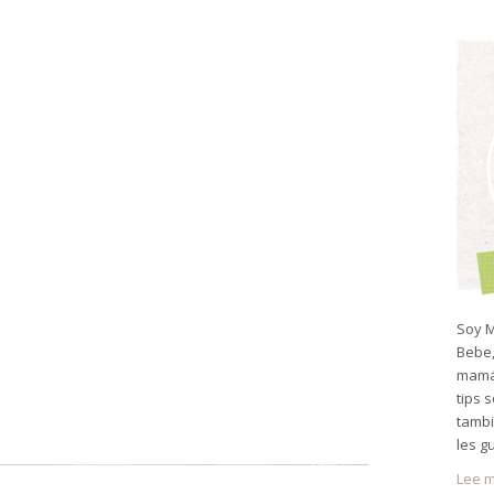
Soy M
Bebe,
mamá 
tips 
tambi
les g
Lee m