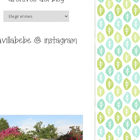
archivos
del
blog
avillabebe @ instagram