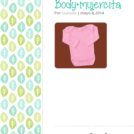
Body+mujercita
Por
Guisella
| mayo 8, 2014