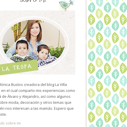
ónica Bustos creadora del blog La Villa
 en el cual comparto mis experiencias como
de Álvaro y Alejandro, así como algunos
sobre moda, decoración y otros temas que
én nos interesan a las mamás. Espero que
uste.
ás sobre mi