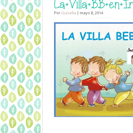
La+Villa+BB+en+I
Por
Guisella
| mayo 8, 2014