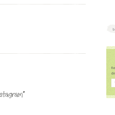
Re
di
nstagram”