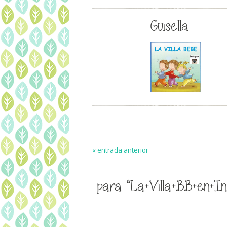
Guisella
« entrada anterior
para “La+Villa+BB+en+I