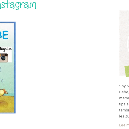
nstagram
Soy M
Bebe,
mamá 
tips 
tambi
les g
Lee m