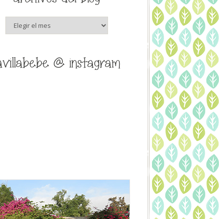
archivos
del
blog
avillabebe @ instagram