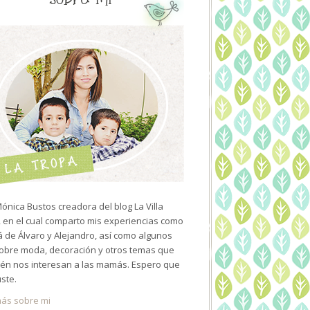
ónica Bustos creadora del blog La Villa
 en el cual comparto mis experiencias como
de Álvaro y Alejandro, así como algunos
sobre moda, decoración y otros temas que
én nos interesan a las mamás. Espero que
uste.
ás sobre mi