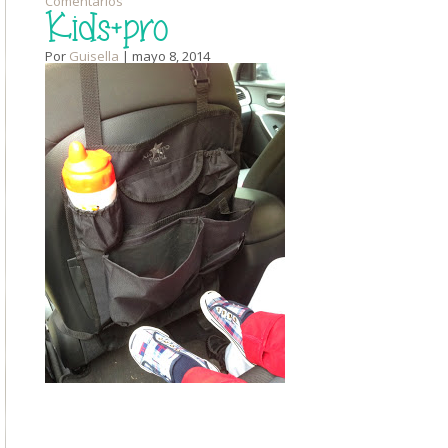
Comentarios
Kids+pro
Por
Guisella
| mayo 8, 2014