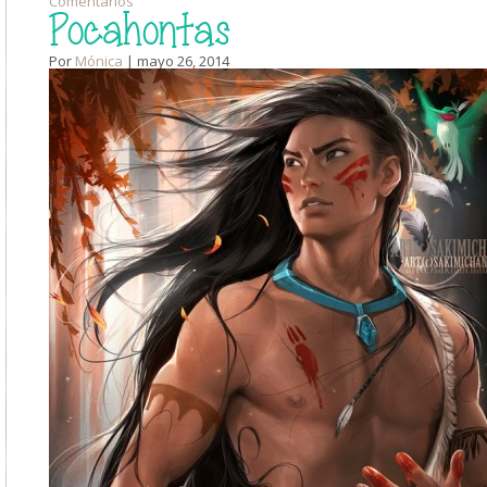
Comentarios
Pocahontas
Por
Mónica
| mayo 26, 2014