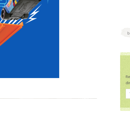
Re
di