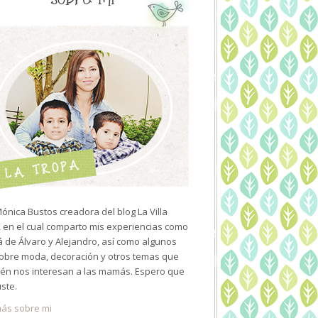
ónica Bustos creadora del blog La Villa
 en el cual comparto mis experiencias como
de Álvaro y Alejandro, así como algunos
sobre moda, decoración y otros temas que
én nos interesan a las mamás. Espero que
uste.
ás sobre mi