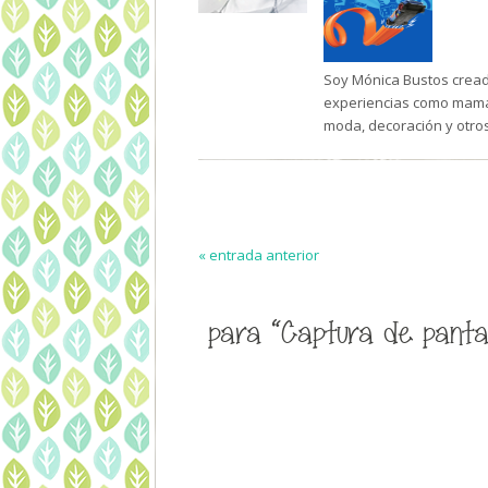
Soy Mónica Bustos creado
experiencias como mamá 
moda, decoración y otro
« entrada anterior
para “Captura de pantall