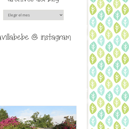
archivos
del
blog
avillabebe @ instagram