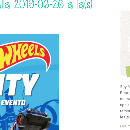
la 2019-06-26 a la(s)
Soy M
Bebe,
mamá 
tips 
tambi
les g
Lee m