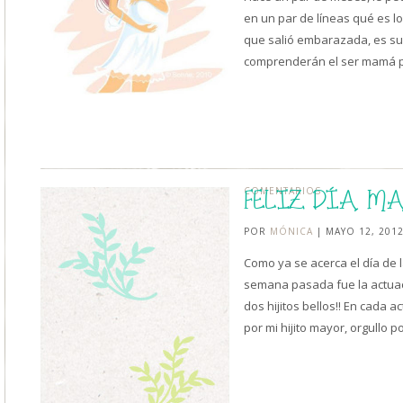
en un par de líneas qué es l
que salió embarazada, es su
comprenderán el ser mamá 
COMENTARIOS
FELIZ DÍA M
POR
MÓNICA
| MAYO 12, 201
Como ya se acerca el día de 
semana pasada fue la actuac
dos hijitos bellos!! En cada a
por mi hijito mayor, orgullo