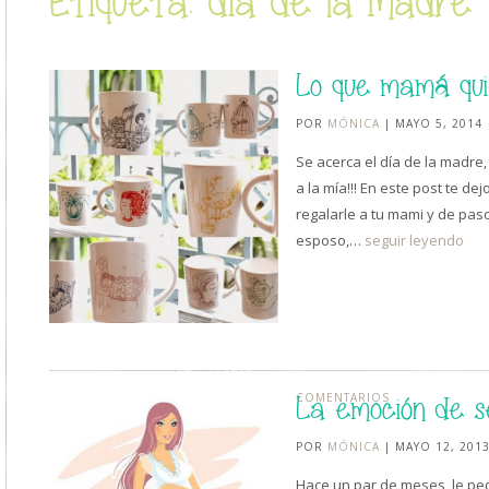
Etiqueta: día de la madre
Lo que mamá qu
POR
MÓNICA
| MAYO 5, 2014
Se acerca el día de la madre
a la mía!!! En este post te d
regalarle a tu mami y de paso
esposo,…
seguir leyendo
COMENTARIOS
La emoción de 
POR
MÓNICA
| MAYO 12, 201
Hace un par de meses, le pe