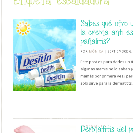
Etiqueta: escaldadura
Sabes qué otro u
la crema anti es
pañalitis?
POR
MÓNICA
| SEPTIEMBRE 6,
Este post es para darles un ti
algunas mamis no lo saben (
mamás por primera vez), per
solo sirve para la dermatitit
COMENTARIOS
Dermatitis del p