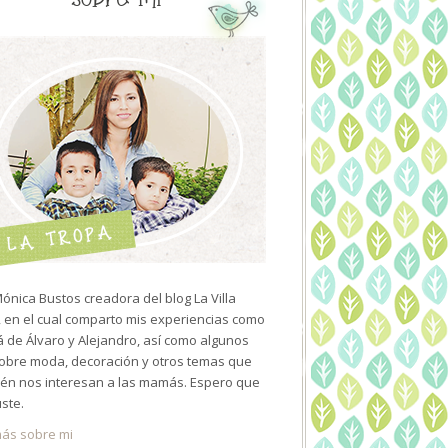
ónica Bustos creadora del blog La Villa
 en el cual comparto mis experiencias como
de Álvaro y Alejandro, así como algunos
sobre moda, decoración y otros temas que
én nos interesan a las mamás. Espero que
uste.
ás sobre mi