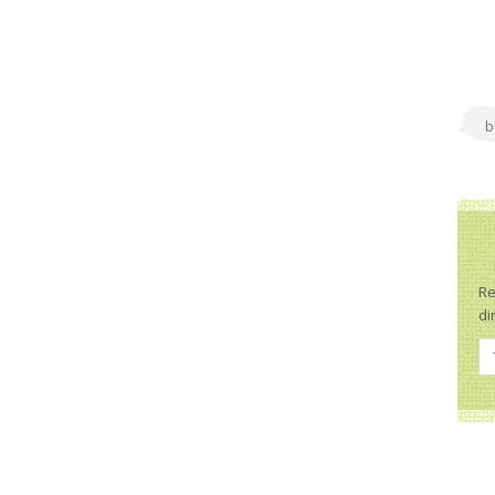
Re
di