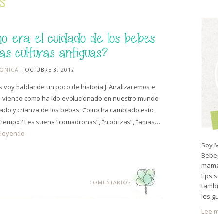
s
o era el cuidado de los bebes
las culturas antiguas?
ÓNICA
| OCTUBRE 3, 2012
s voy hablar de un poco de historia J. Analizaremos e
 viendo como ha ido evolucionado en nuestro mundo
dado y crianza de los bebes. Como ha cambiado esto
 tiempo? Les suena “comadronas”, “nodrizas”, “amas…
 leyendo
Soy M
Bebe,
mamá 
tips 
COMENTARIOS
tambi
les g
Lee m