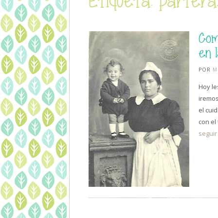
Etiqueta: partera
Com
en 
POR
M
Hoy le
iremos
el cui
con el
seguir