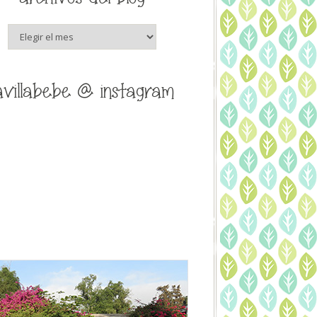
archivos
del
blog
avillabebe @ instagram