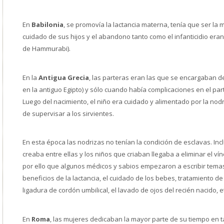
En
Babilonia
, se promovía la lactancia materna, tenía que ser la
cuidado de sus hijos y el abandono tanto como el infanticidio eran
de Hammurabi).
En la
Antigua Grecia
, las parteras eran las que se encargaban d
en la antiguo Egipto) y sólo cuando había complicaciones en el part
Luego del nacimiento, el niño era cuidado y alimentado por la nod
de supervisar a los sirvientes.
En esta época las nodrizas no tenían la condición de esclavas. Inc
creaba entre ellas y los niños que criaban llegaba a eliminar el ví
por ello que algunos médicos y sabios empezaron a escribir tema
beneficios de la lactancia, el cuidado de los bebes, tratamiento d
ligadura de cordón umbilical, el lavado de ojos del recién nacido, e
En
Roma
, las mujeres dedicaban la mayor parte de su tiempo en t