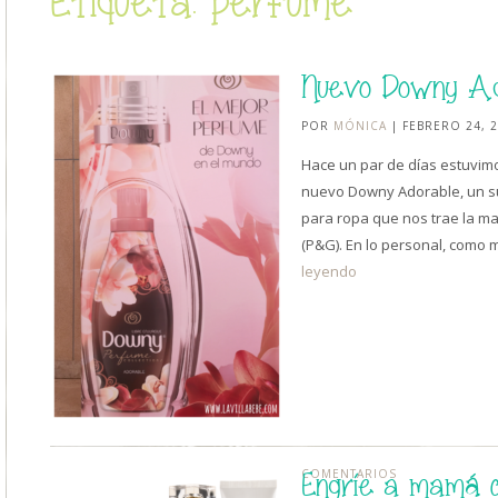
Etiqueta: perfume
Nuevo Downy Ad
POR
MÓNICA
| FEBRERO 24, 
Hace un par de días estuvim
nuevo Downy Adorable, un su
para ropa que nos trae la m
(P&G). En lo personal, com
leyendo
COMENTARIOS
Engríe a mamá 