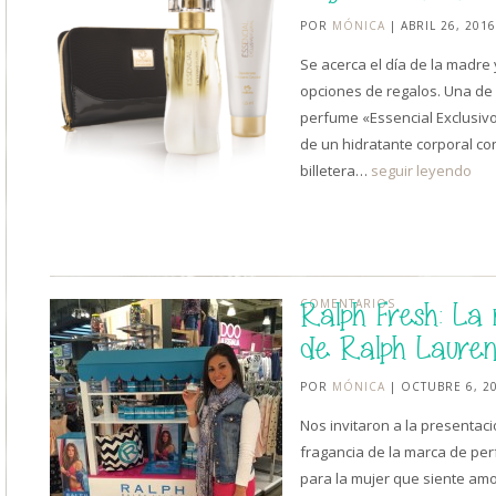
POR
MÓNICA
| ABRIL 26, 2016
Se acerca el día de la madre
opciones de regalos. Una de 
perfume «Essencial Exclusiv
de un hidratante corporal co
billetera…
seguir leyendo
COMENTARIOS
Ralph Fresh: La
de Ralph Lauren
POR
MÓNICA
| OCTUBRE 6, 2
Nos invitaron a la presentac
fragancia de la marca de pe
para la mujer que siente amor