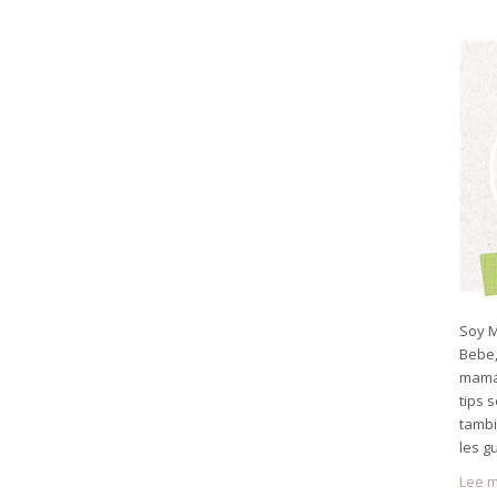
Soy M
Bebe,
mamá 
tips 
tambi
les g
Lee m