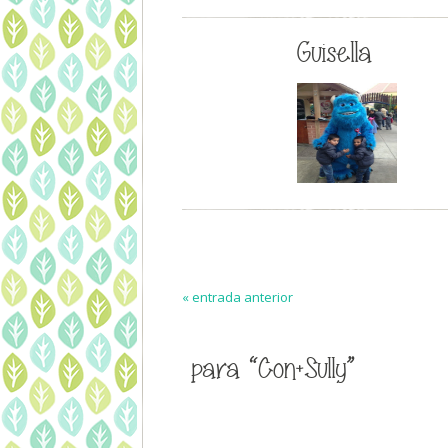
Guisella
« entrada anterior
para “Con+Sully”