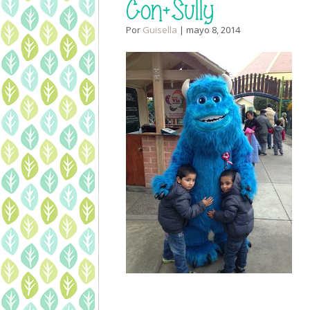
Con+Sully
Por
Guisella
| mayo 8, 2014