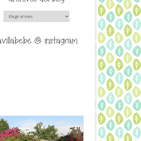
archivos
del
blog
avillabebe @ instagram