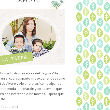
ónica Bustos creadora del blog La Villa
 en el cual comparto mis experiencias como
de Álvaro y Alejandro, así como algunos
sobre moda, decoración y otros temas que
én nos interesan a las mamás. Espero que
uste.
ás sobre mi