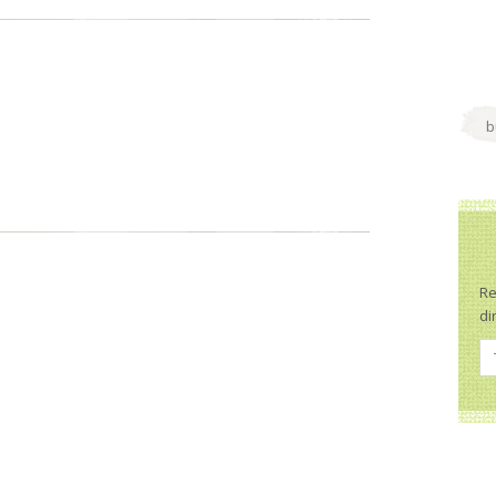
Re
di