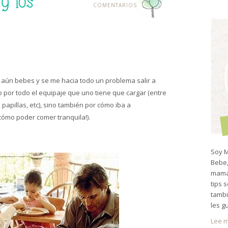
y los
COMENTARIOS
 aún bebes y se me hacia todo un problema salir a
o por todo el equipaje que uno tiene que cargar (entre
papillas, etc), sino también por cómo iba a
 cómo poder comer tranquila!).
Soy M
Bebe,
mamá 
tips 
tambi
les g
Lee m