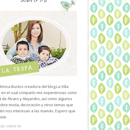
ónica Bustos creadora del blog La Villa
 en el cual comparto mis experiencias como
de Álvaro y Alejandro, así como algunos
sobre moda, decoración y otros temas que
én nos interesan a las mamás. Espero que
uste.
ás sobre mi