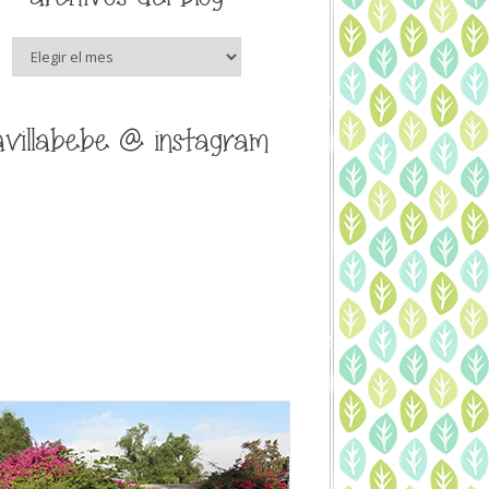
archivos
del
blog
avillabebe @ instagram