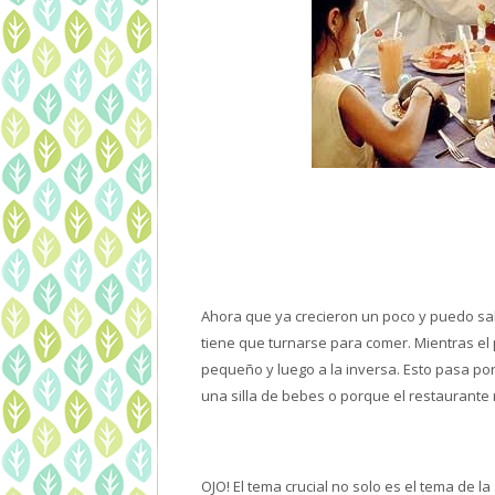
Ahora que ya crecieron un poco y puedo sal
tiene que turnarse para comer. Mientras e
pequeño y luego a la inversa. Esto pasa p
una silla de bebes o porque el restaurante
OJO! El tema crucial no solo es el tema de la