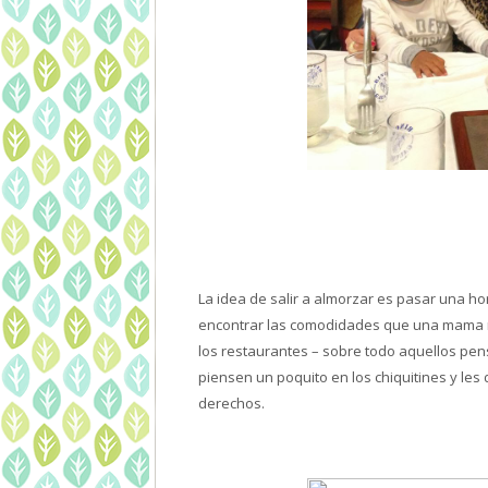
La idea de salir a almorzar es pasar una ho
encontrar las comodidades que una mama nec
los restaurantes – sobre todo aquellos pens
piensen un poquito en los chiquitines y les
derechos.