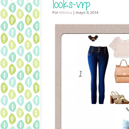
looks-vrp
Por
Mónica
| mayo 9, 2014