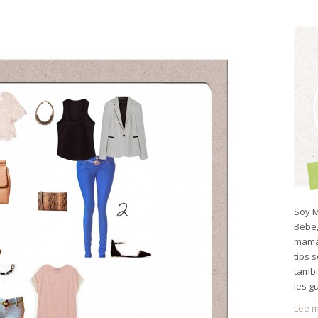
Soy M
Bebe,
mamá 
tips 
tambi
les g
Lee m