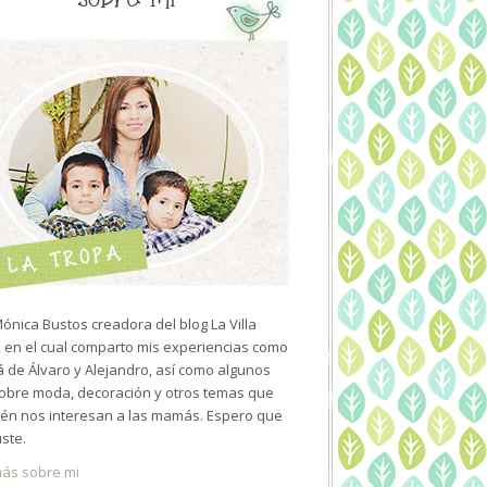
ónica Bustos creadora del blog La Villa
 en el cual comparto mis experiencias como
de Álvaro y Alejandro, así como algunos
sobre moda, decoración y otros temas que
én nos interesan a las mamás. Espero que
uste.
ás sobre mi