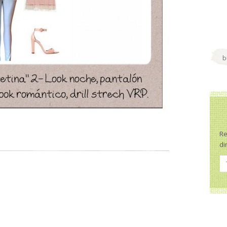
Re
di