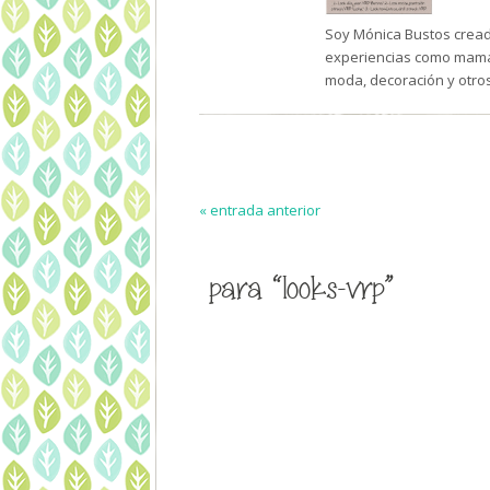
Soy Mónica Bustos creado
experiencias como mamá 
moda, decoración y otro
« entrada anterior
para “looks-vrp”