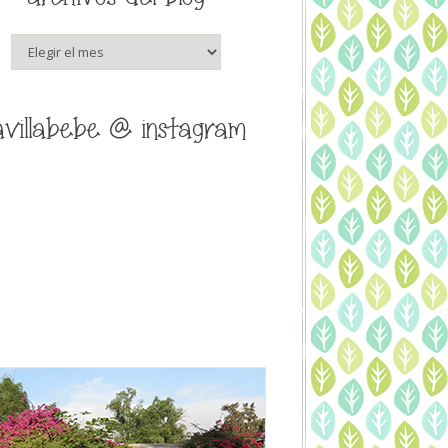
archivos
del
blog
avillabebe @ instagram