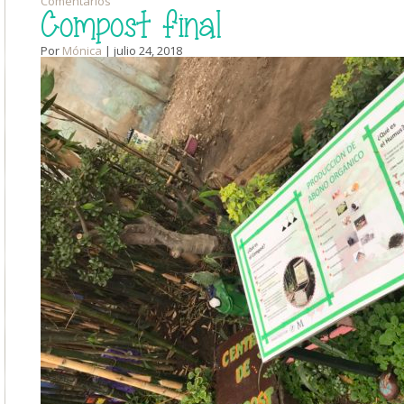
Comentarios
Compost final
Por
Mónica
| julio 24, 2018