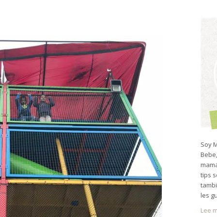
Soy M
Bebe,
mamá 
tips 
tambi
les g
Lee m