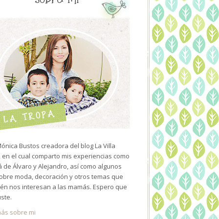
ónica Bustos creadora del blog La Villa
 en el cual comparto mis experiencias como
de Álvaro y Alejandro, así como algunos
sobre moda, decoración y otros temas que
én nos interesan a las mamás. Espero que
uste.
ás sobre mi