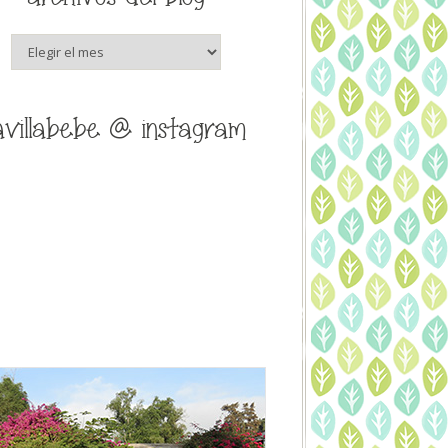
archivos
del
blog
avillabebe @ instagram