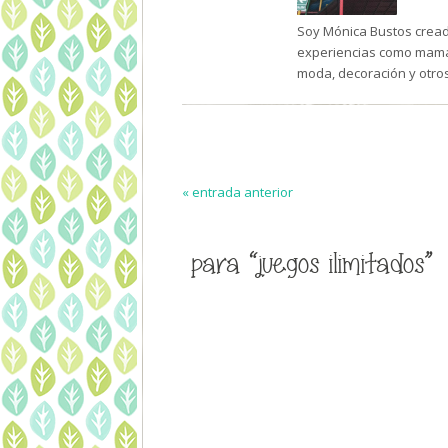
Soy Mónica Bustos creado
experiencias como mamá 
moda, decoración y otro
« entrada anterior
para “juegos ilimitados”