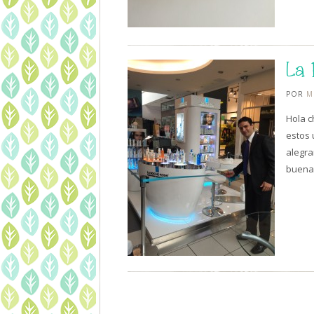
La 
POR
M
Hola c
estos 
alegra
buena