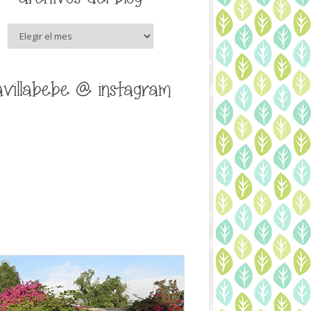
archivos
del
blog
avillabebe @ instagram