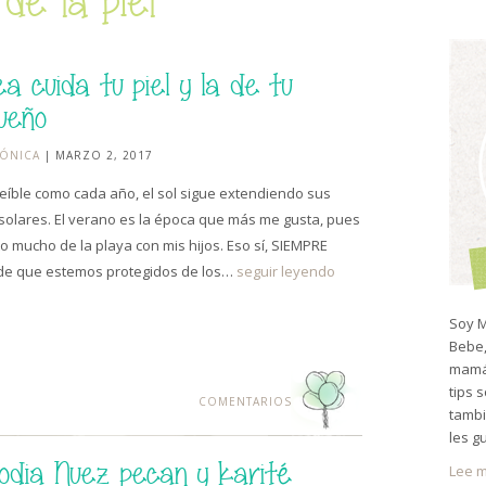
de la piel
ea cuida tu piel y la de tu
ueño
ÓNICA
| MARZO 2, 2017
reíble como cada año, el sol sigue extendiendo sus
solares. El verano es la época que más me gusta, pues
to mucho de la playa con mis hijos. Eso sí, SIEMPRE
de que estemos protegidos de los…
seguir leyendo
Soy M
Bebe,
mamá 
tips 
COMENTARIOS
tambi
les g
odia Nuez pecan y karité
Lee m