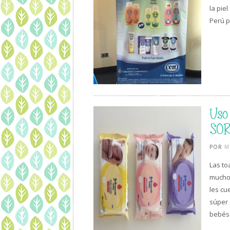
la pie
Perú p
Uso
SO
POR
M
Las to
muchos
les cu
súper 
bebés