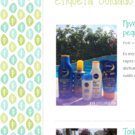
Etiqueta: Cuidado 
Niv
peq
POR
M
Es inc
rayos 
disfru
cuido 
Tod