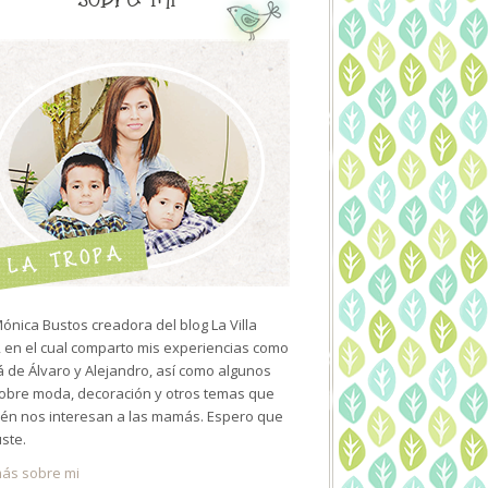
ónica Bustos creadora del blog La Villa
 en el cual comparto mis experiencias como
de Álvaro y Alejandro, así como algunos
sobre moda, decoración y otros temas que
én nos interesan a las mamás. Espero que
uste.
ás sobre mi