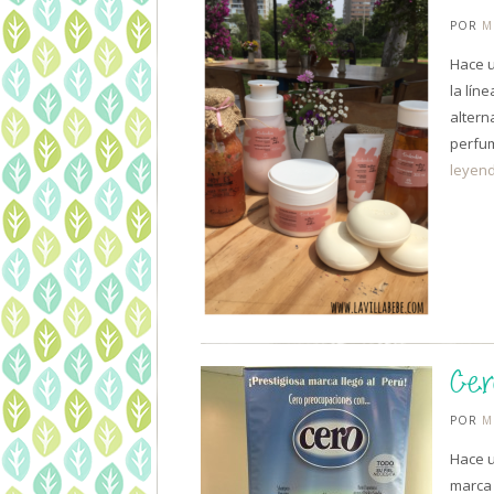
POR
M
Hace u
la lín
altern
perfu
leyen
Cer
POR
M
Hace u
marca 