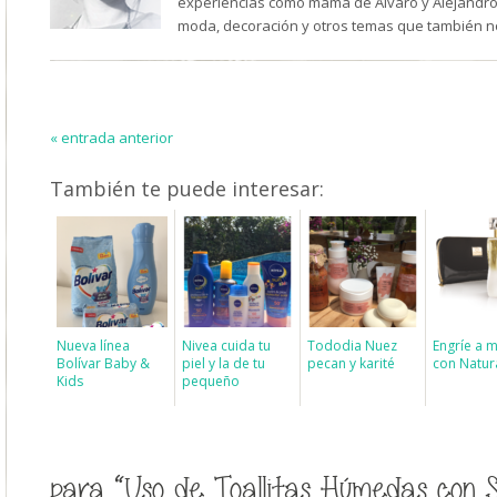
experiencias como mamá de Álvaro y Alejandro,
moda, decoración y otros temas que también n
« entrada anterior
También te puede interesar:
Nueva línea
Nivea cuida tu
Tododia Nuez
Engríe a
Bolívar Baby &
piel y la de tu
pecan y karité
con Natur
Kids
pequeño
para “Uso de Toallitas Húmedas con