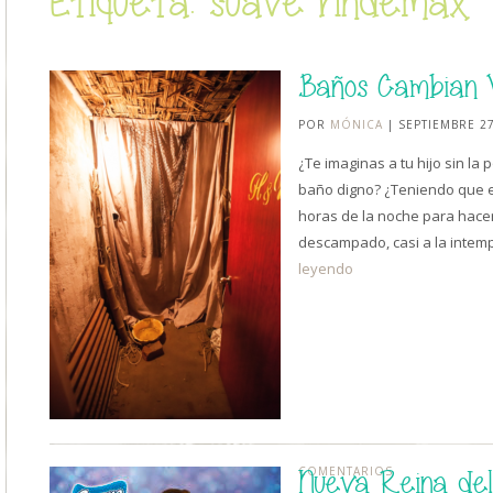
Etiqueta: suave rindemax
Baños Cambian 
POR
MÓNICA
| SEPTIEMBRE 27
¿Te imaginas a tu hijo sin la
baño digno? ¿Teniendo que e
horas de la noche para hace
descampado, casi a la intem
leyendo
COMENTARIOS
Nueva Reina del