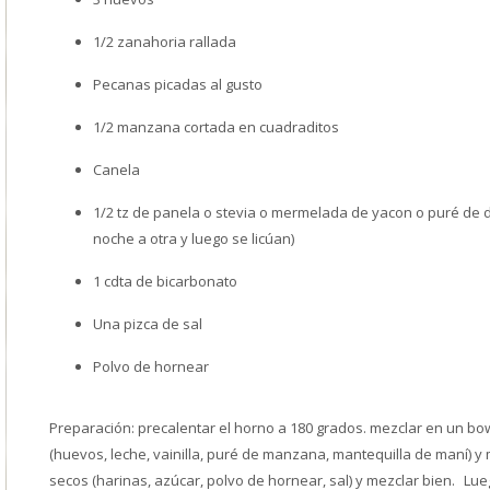
1/2 zanahoria rallada
Pecanas picadas al gusto
1/2 manzana cortada en cuadraditos
Canela
1/2 tz de panela o stevia o mermelada de yacon o puré de d
noche a otra y luego se licúan)
1 cdta de bicarbonato
Una pizca de sal
Polvo de hornear
Preparación: precalentar el horno a 180 grados. mezclar en un bo
(huevos, leche, vainilla, puré de manzana, mantequilla de maní) y 
secos (harinas, azúcar, polvo de hornear, sal) y mezclar bien. L