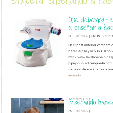
Etiqueta: enseñando a hace
Que debemos te
a enseñar a hace
POR
MÓNICA
| ENERO 27, 20
En el post anterior compartí 
hacer la pila y la pupu, si no
http://www.lavillabebe.blo
pipi-y-pupu-dicenque-la.htm
decisión de enseñarles a nu
leyendo
COMENTARIOS
Enseñando hacer 
POR
MÓNICA
|