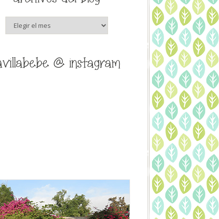
archivos
del
blog
avillabebe @ instagram