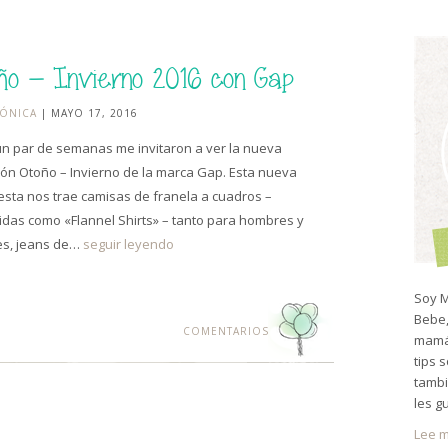
ño – Invierno 2016 con Gap
ÓNICA
| MAYO 17, 2016
n par de semanas me invitaron a ver la nueva
ión Otoño – Invierno de la marca Gap. Esta nueva
sta nos trae camisas de franela a cuadros –
das como «Flannel Shirts» – tanto para hombres y
es, jeans de…
seguir leyendo
Soy M
Bebe,
COMENTARIOS
mamá 
tips 
tambi
les g
Lee m