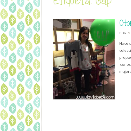
Etiqueta: Gap
Oto
POR
M
Hace u
colecc
propue
conoci
mujer