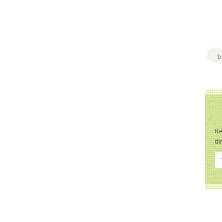
Re
di