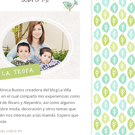
ónica Bustos creadora del blog La Villa
 en el cual comparto mis experiencias como
de Álvaro y Alejandro, así como algunos
sobre moda, decoración y otros temas que
én nos interesan a las mamás. Espero que
uste.
ás sobre mi