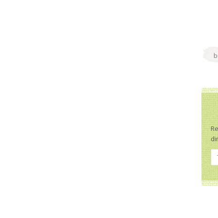
Re
di