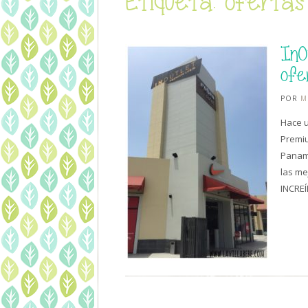
Etiqueta: ofertas
InO
ofe
POR
M
Hace u
Premiu
Paname
las me
INCREÍ