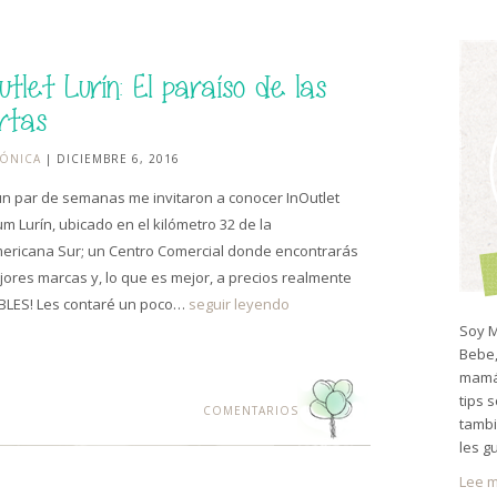
utlet Lurín: El paraíso de las
rtas
ÓNICA
| DICIEMBRE 6, 2016
n par de semanas me invitaron a conocer InOutlet
m Lurín, ubicado en el kilómetro 32 de la
ricana Sur; un Centro Comercial donde encontrarás
jores marcas y, lo que es mejor, a precios realmente
BLES! Les contaré un poco…
seguir leyendo
Soy M
Bebe,
mamá 
tips 
COMENTARIOS
tambi
les g
Lee m