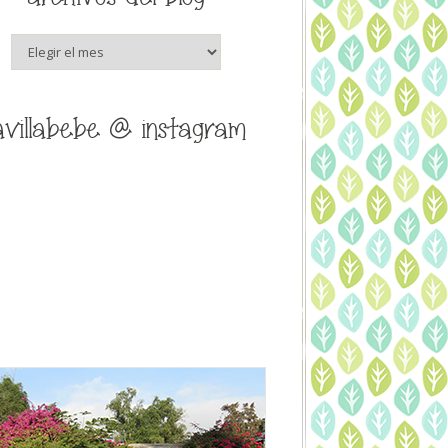
archivos
del
blog
avillabebe @ instagram