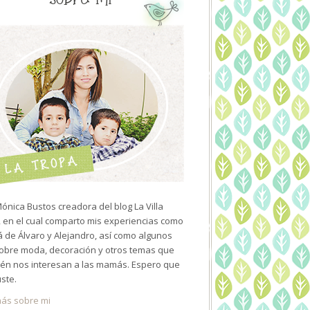
ónica Bustos creadora del blog La Villa
 en el cual comparto mis experiencias como
de Álvaro y Alejandro, así como algunos
sobre moda, decoración y otros temas que
én nos interesan a las mamás. Espero que
uste.
ás sobre mi