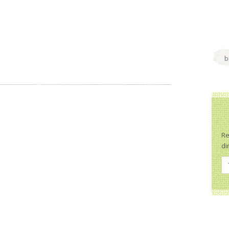
Re
di