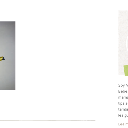
Soy M
Bebe,
mamá 
tips 
tambi
les g
Lee m