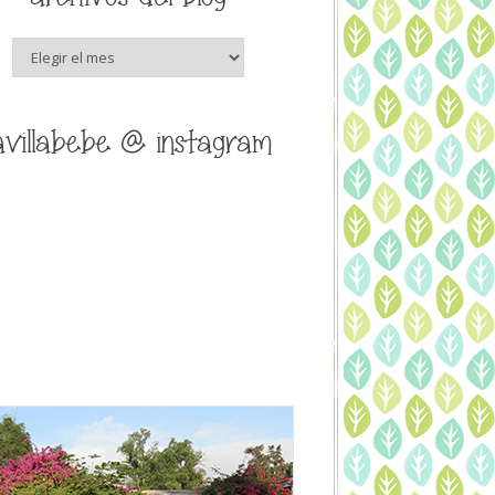
archivos
del
blog
avillabebe @ instagram