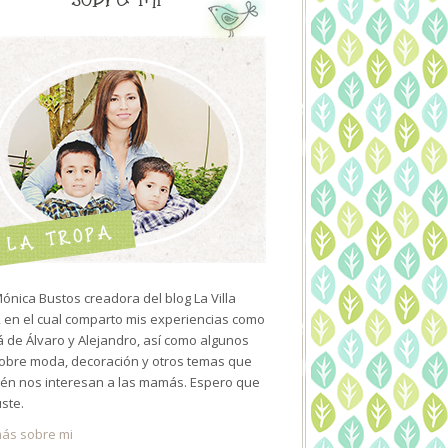
ónica Bustos creadora del blog La Villa
 en el cual comparto mis experiencias como
de Álvaro y Alejandro, así como algunos
sobre moda, decoración y otros temas que
én nos interesan a las mamás. Espero que
uste.
ás sobre mi