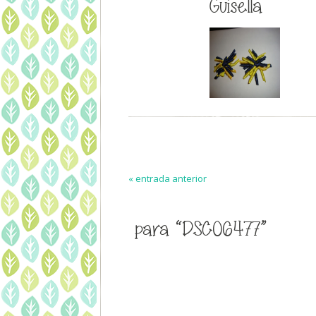
Guisella
« entrada anterior
para “DSC06477”