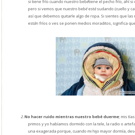
si tiene frío cuando nuestro beb
é
tiene el pecho frío, ahí 
pero si vemos que nuestro beb
é
est
á
sudando (cuello y cab
así que debemos quitarle algo de ropa.
Si sientes que las
est
á
n fríos o ves se ponen medios moraditos, significa qu
2.
No hacer ruido mientras nuestro bebé duerme
; mis tí
primos y yo habíamos dormido con la tele, la radio o arte
una exagerada porque, cuando mi hijo mayor dormía, des