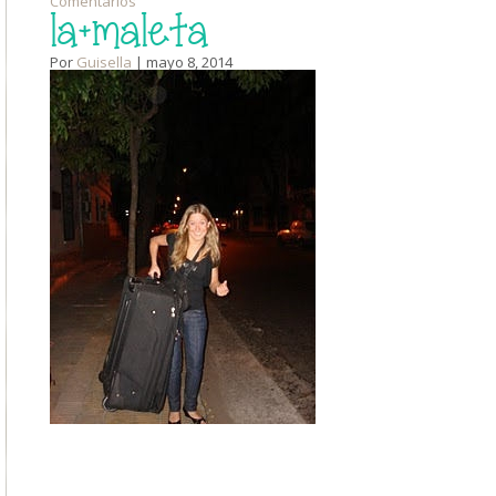
Comentarios
la+maleta
Por
Guisella
| mayo 8, 2014